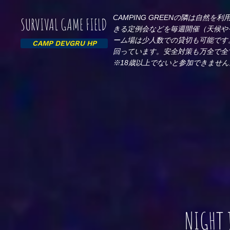
CAMPING GREENの隣は自
​SURVIVAL GAME FIELD
きる定例会などを毎週開催（天候や
ーム場は少人数での貸切も可能です
CAMP DEVGRU HP
回っています。安全対策も万全で全
※18歳以上でないと参加できません
NIGHT 