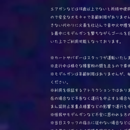
エアガンなどは18歳以上でないと所持や使
ので安全なオモチャで年齢制限がありませ
きない代わりに火薬を仕込んで音や火や煙
る最中にモデルガンを撃ちながらゴールを
いた上でご利用可能となっております。
※カートやバギーはスタッフが運転いたし
※走行中は様々な障害物の間を走るので車
※モデルガンは年齢制限はありませんが、
ください。
※利用を保証するアトラクションではあり
在の場合など予告なく運行を中止する場合
まん延防止等重点措置などの影響で運行を
※怪我やモデルガンなど不安に思われる方
​※当日スタッフの指示に従わない場合など