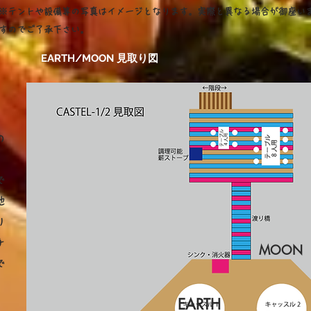
※テントや設備等の写真はイメージとなります。実際と異なる場合が御座い
すのでご了承下さい。
EARTH/MOON 見取り図
の
で
地
り
チ
MOON
で
EARTH
。