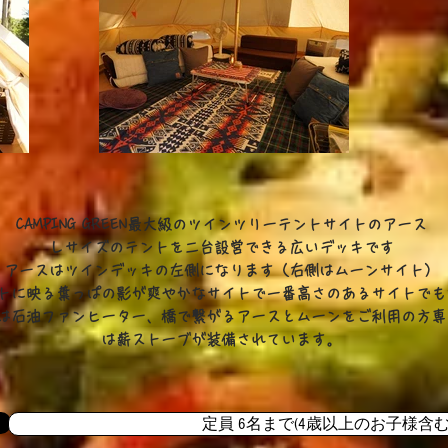
CAMPING GREEN最大級のツインツリーテントサイトのアース
Ｌサイズのテントを二台設営できる広いデッキです
アースはツインデッキの左側になります（右側はムーンサイト）
ントに映る葉っぱの影が爽やかなサイトで一番高さのあるサイトでもあ
季は石油ファンヒーター、橋で繋がるアースとムーンをご利用の方
は薪ストーブが装備されています。
定員 6名まで(4歳以上のお子様含む