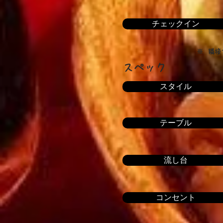
チェックイン
※ 隣接
スペック
スタイル
テーブル
流し台
コンセント