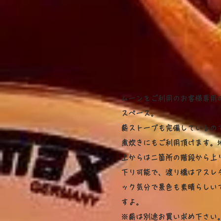
ムーンをご利用のお客様専用
スペース。
薪ストーブも完備しているの
煮炊きにもご利用頂けます。
上からは二箇所の階段から上
下り可能で、渡り橋はアスレ
ック気分で景色も素晴らしい
すよ。
​※薪は別途お買い求め下さい