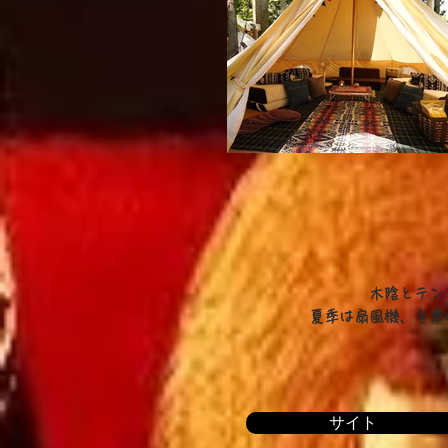
​木陰とテ
​夏季は扇風機、冬
サイト