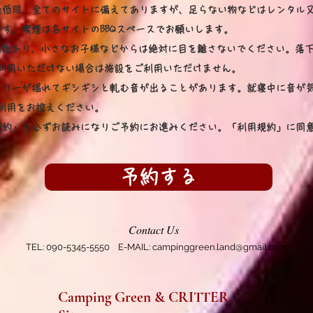
最低限、全てのサイトに備えてありますが、足らない物などはレンタル
す。喫煙は各サイトのBBQスペースでお願いします。
前後あり、小さなお子様などからは絶対に目を離さないでください。落
利用いただけない場合は施設をご利用いただけません。
ツリーが揺れてギシギシと軋む音が出ることがあります。就寝中に音が
利用をお控えください。
規約」を必ずお読みになりご予約にお進みください。「利用規約」に同
予約する
Contact Us
TEL: 090-5345-5550 E-MAIL:
campinggreen.land@gmail.com
Camping Green & CRITTER