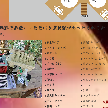
ト無料でお使いいただける道具類がセットされてお
す。
●卓上BBQグリル
●調理用トング
●フライパン（小）
●割り箸（人数分）
●包丁（小）
●スプーン（人数分）
●まな板
●フォーク（人数分）
●ボール（小）
●紙コップ（人数分）
●鍋敷き
●紙皿（人数分）
●調理用ハサミ
●キッチンペーパー
●缶切り
●ウェットティッシュ
●さえ箸
●ティッシュ
●おたま
●灰皿
●点火用ライター
●ハンドソープ
●バターナイフ
●食器用洗剤
​
●炭用トング
●スポンジ