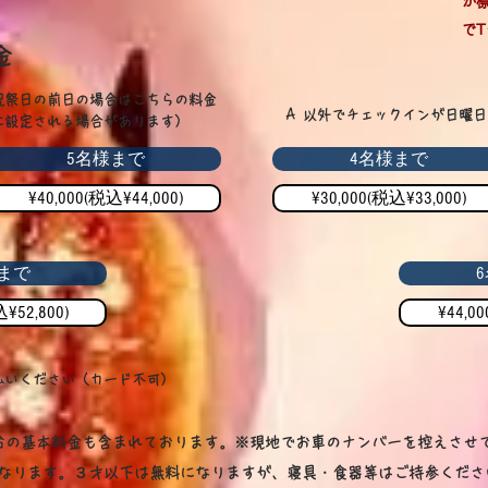
が
で
金
祝祭日の前日の場合はこちらの料金
​Ａ 以外でチェックインが日曜
に設定される場合があります）
5名様まで
4名様まで
¥40,000(税込¥44,000)
¥30,000(税込¥33,000)
まで
¥52,800)
¥44,0
払いください（カード不可）
1台の基本料金も含まれております。※現地でお車のナンバーを控えさせ
になります。３才以下は無料になりますが、寝具・食器等はご持参くださ