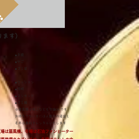
ります）
●手鏡
●かご
●ゴミ袋
●クッション
●照明
●コンセント
●ゴミ箱
※寝具類は持込なども勿論OKです
お持ちでない方には人数分の寝袋と
毛布は無料でレンタルいたします
※夏場は扇風機、冬場は石油ファンヒーター