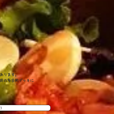
ります。​​
専用の多目的デッキに
)