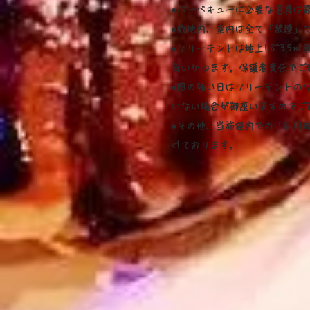
●バーベキューに必要な道具は
●敷地内、室内は全て「禁煙」で
●ツリーテントは地上1.8~3.5
ｍ
負いかねます。保護者責任でご
●風の強い日はツリーテントの
いない場合が御座いますのでご
●その他、当施設内での「利用
けております。