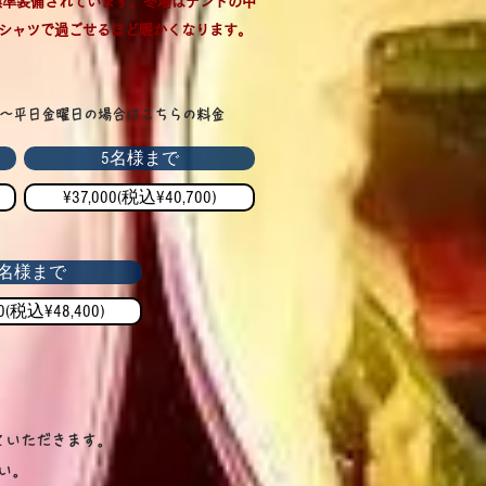
標準装備されています。冬場はテントの中
Tシャツで過ごせるほど暖かくなります。
日～平日金曜日の場合はこちらの料金
5名様まで
¥37,000(税込¥40,700)
6名様まで
00(税込¥48,400)
ていただきます。
い。