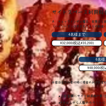
サイトスペース利用料
​Ａ チェックインが土曜日、祝祭日と
（ハイシーズンは平日もこちらの料金
4名様まで
¥32,000(税込¥35,200)
6名様
¥48,000(税込
※宿泊当日の受付時に現金のみでお支
●上記金額にサイト利用料+車
●4才以上から人数のカウント