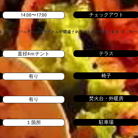
チェックアウト
14:00〜17:00
するサバイバルゲーム場でゲームが開催されている場合があります（8：30～1
テラス
直径4ｍテント
椅子
有り
焚火台・外暖房
有り
駐車場
１箇所