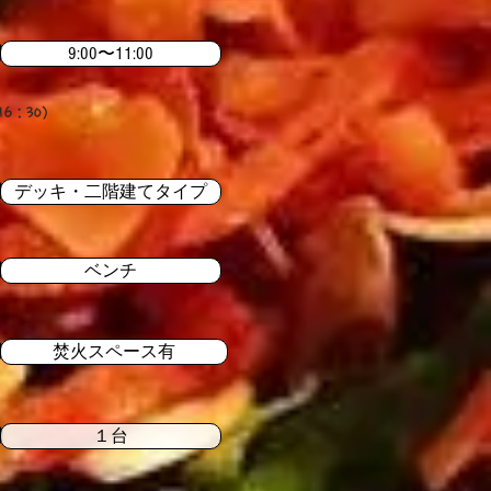
9:00〜11:00
6：30）
デッキ・二階建てタイプ
ベンチ
焚火スペース有
１台