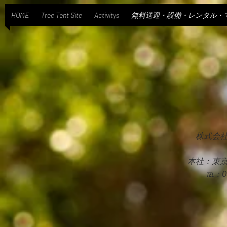
HOME
Tree Tent Site
Activitys
無料送迎・設備・レンタル・
株式会社
本社：東京
℡：090-